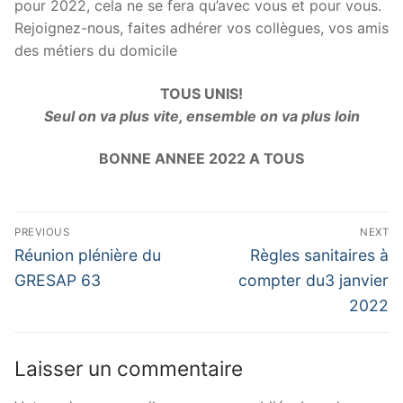
pour 2022, cela ne se fera qu’avec vous et pour vous.
Rejoignez-nous, faites adhérer vos collègues, vos amis
des métiers du domicile
TOUS UNIS!
Seul on va plus vite, ensemble on va plus loin
BONNE ANNEE 2022 A TOUS
Navigation
PREVIOUS
NEXT
de
Previous
Next
Réunion plénière du
Règles sanitaires à
post:
post:
l’article
GRESAP 63
compter du3 janvier
2022
Laisser un commentaire