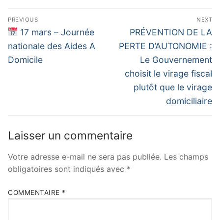
Navigation
PREVIOUS
NEXT
de
Previous
Next
17 mars – Journée
PRÉVENTION DE LA
post:
post:
l’article
nationale des Aides A
PERTE D’AUTONOMIE :
Domicile
Le Gouvernement
choisit le virage fiscal
plutôt que le virage
domiciliaire
Laisser un commentaire
Votre adresse e-mail ne sera pas publiée.
Les champs
obligatoires sont indiqués avec
*
COMMENTAIRE
*