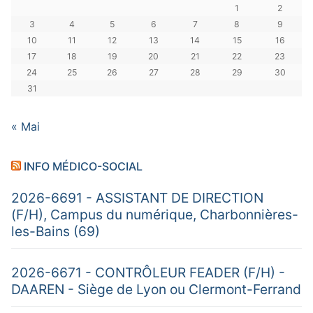
1
2
3
4
5
6
7
8
9
10
11
12
13
14
15
16
17
18
19
20
21
22
23
24
25
26
27
28
29
30
31
« Mai
INFO MÉDICO-SOCIAL
2026-6691 - ASSISTANT DE DIRECTION
(F/H), Campus du numérique, Charbonnières-
les-Bains (69)
2026-6671 - CONTRÔLEUR FEADER (F/H) -
DAAREN - Siège de Lyon ou Clermont-Ferrand